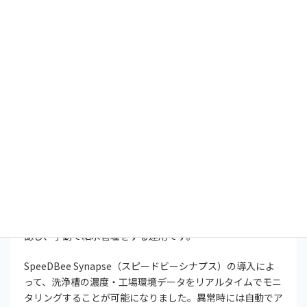
制御例
アラート通知 信号灯点灯 機器のオン・
オフ制御など
製造業 IoT 導入事例
メッキ洗浄工程の自動化で省人化とコスト削減を同時に実
現
あるメッキ工場では、洗浄工程の管理を長年にわたって手動
で行っていました。担当者が定期的に直接洗浄槽の濃度を確
認し、手動で給水管理をする運用です。
SpeeDBee Synapse（スピードビーシナプス）の導入によ
って、洗浄槽の濃度・工場環境データをリアルタイムでモニ
タリングすることが可能になりました。異常時には自動でア